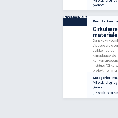
Miljøteknologi og
biosolutions so
økonomi
supersektor.
INDSATSOMRÅDE
Resultatkontra
Cirkulære
materiale
Danske virksomh
tilpasse sig geo
usikkerhed og
klimadagsordene
konkurrenceevne
Instituts "Cirkul
projekt fremmer
materialecirkula
Kategorier:
Mat
teknologi og sa
Miljøteknologi og
sikre herigenne
økonomi
på tværs af vær
,
Produktionstekn
brancher.