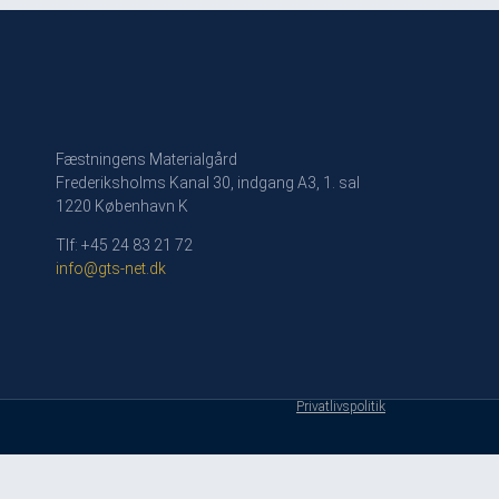
Fæstningens Materialgård
Frederiksholms Kanal 30, indgang A3, 1. sal
1220 København K
Tlf: +45 24 83 21 72
info@gts-net.dk
Privatlivspolitik