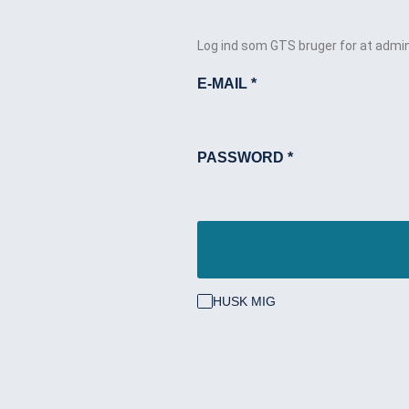
Log ind som GTS bruger for at admin
E-MAIL
*
PASSWORD
*
HUSK MIG