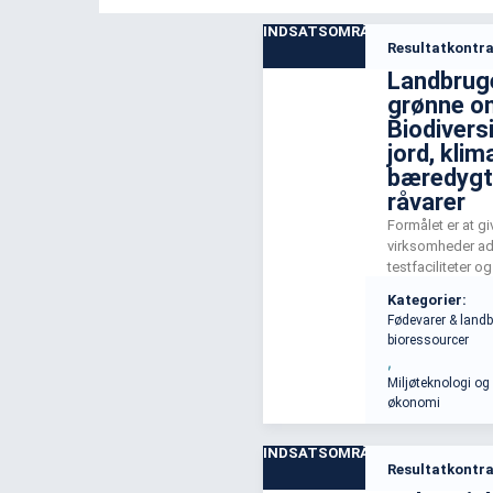
INDSATSOMRÅDE
Resultatkontra
Landbrug
grønne om
Biodivers
jord, klim
bæredygt
råvarer
Formålet er at g
virksomheder ad
testfaciliteter 
for teknologier,
Kategorier:
grønne omstillin
Fødevarer & land
Dette skal støt
bioressourcer
bæredygtig og k
,
produktion og u
Miljøteknologi og
plantebaserede
økonomi
fødevaresortime
INDSATSOMRÅDE
Resultatkontra