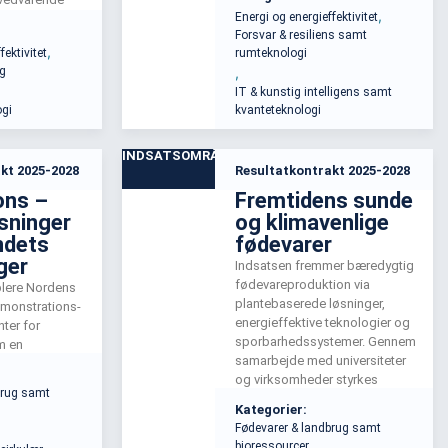
,
Energi og energieffektivitet
lket øger
NIS2 og CER. Vi vil styrke evnen
Forsvar & resiliens samt
gheden.
til at håndtere kritiske hændelser
,
fektivitet
rumteknologi
ærer udvikling
og fremme samarbejdet mellem
og
,
serviceydelser,
SMV'er og samfundsaktører.
IT & kunstig intelligens samt
r, og
ogi
kvanteteknologi
eter.
INDSATSOMRÅDE
kt 2025-2028
Resultatkontrakt 2025-2028
ons –
Fremtidens sunde
sninger
og klimavenlige
ndets
fødevarer
ger
Indsatsen fremmer bæredygtig
fødevareproduktion via
tablere Nordens
plantebaserede løsninger,
emonstrations-
energieffektive teknologier og
ter for
sporbarhedssystemer. Gennem
m en
samarbejde med universiteter
der hjælper
og virksomheder styrkes
udvikle og teste
brug samt
innovationen, som skal
ger. Målet er at
Kategorier:
imødekomme den globale
de på tværs af
Fødevarer & landbrug samt
efterspørgsel efter bæredygtige
tionere
bioressourcer