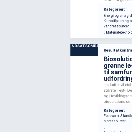
energikilder, hvi
Kategorier:
energiuafhængi
Energi og energief
Indsatsen indeb
Klimatilpasning 
af teknologiske 
vandressourcer
nye testfacilitete
,
Materialeteknol
forskningsaktivit
INDSATSOMRÅDE
Resultatkontra
Biosoluti
grønne lø
til samfu
udfordrin
Instituttet vil e
største Test-, D
og Udviklingscen
biosolutions so
innovationshub, 
Kategorier:
startups med at 
Fødevarer & land
biologiske løsnin
bioressourcer
styrke samarbej
,
sektorer og posi