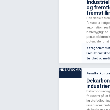
Industriel
og fremt
fremstilli
Den danske frems
fokuserer i stig
automation, resi
bæredygtighed. 
printet elektronik
potentiale for at
dette. Instituttet
Kategorier:
Mat
fremmer 3D-print
Produktionstekno
materialeforbrug
Sundhed og medi
kvalitet og øge 
INDSATSOMRÅDE
Resultatkontra
Dekarboni
industrie
Dekarbonisering 
fokuserer på at 
kulstofudlednin
ressourceeffekti
skifte fra gas ti