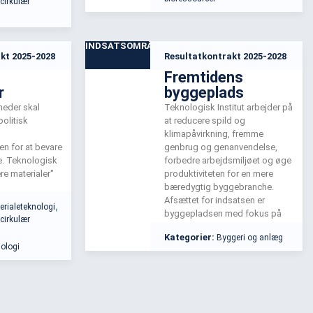
 cirkulær
fødevarer.
m en ny dansk
INDSATSOMRÅDE
kt 2025-2028
Resultatkontrakt 2025-2028
Fremtidens
r
byggeplads
eder skal
Teknologisk Institut arbejder på
politisk
at reducere spild og
klimapåvirkning, fremme
n for at bevare
genbrug og genanvendelse,
. Teknologisk
forbedre arbejdsmiljøet og øge
ære materialer"
produktiviteten for en mere
bæredygtig byggebranche.
ritet gennem
Afsættet for indsatsen er
,
erialeteknologi
marbejde og
byggepladsen med fokus på
 cirkulær
m værdiskabelse
både bygninger og anlæg.
Kategorier:
Byggeri og anlæg
dikæder og
ologi