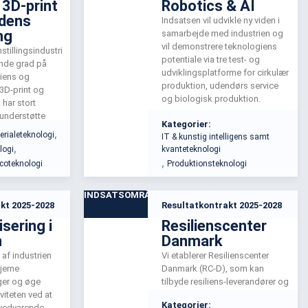
 3D-print
Robotics & AI
idens
Indsatsen vil udvikle ny viden i
ng
samarbejde med industrien og
vil demonstrere teknologiens
tillingsindustri
potentiale via tre test- og
ende grad på
udviklingsplatforme for cirkulær
liens og
produktion, udendørs service
3D-print og
og biologisk produktion.
 har stort
 understøtte
Kategorier:
s indsats
,
erialeteknologi
IT & kunstig intelligens samt
 for at reducere
,
logi
kvanteteknologi
, forbedre
,
coteknologi
Produktionsteknologi
eksporten.
INDSATSOMRÅDE
kt 2025-2028
Resultatkontrakt 2025-2028
sering i
Resilienscenter
n
Danmark
af industrien
Vi etablerer Resilienscenter
fjerne
Danmark (RC-D), som kan
ger og øge
tilbyde resiliens-leverandører og
viteten ved at
SMV'er viden og teknologi til at
Kategorier:
l vedvarende
overholde de nye EU-direktiver