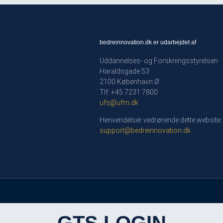
bedreinnovation.dk er udarbejdet af
Uddannelses- og Forskningsstyrelsen
Haraldsgade 53
2100 København Ø
Tlf: +45 7231 7800
ufs@ufm.dk
Henvendelser vedrørende dette website:
support@bedreinnovation.dk
GTS LOGIN