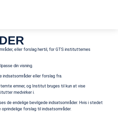
DER
råder, eller forslag hertil, for GTS institutternes
ilpasse din visning.
se indsatsområder eller forslag fra.
stemte emner, og Institut bruges til kun at vise
tutter medvirker i.
ises de endelige bevilgede indsatsområder. Hvis i stedet
 oprindelige forslag til indsatsområder.