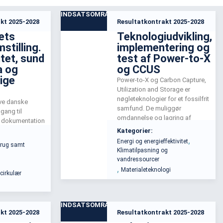
INDSATSOMRÅDE
kt 2025-2028
Resultatkontrakt 2025-2028
ets
Teknologiudvikling,
stilling.
implementering og
itet, sund
test af Power-to-X
a og
og CCUS
ige
Power-to-X og Carbon Capture,
Utilization and Storage er
nøgleteknologier for et fossilfrit
ive danske
samfund. De muliggør
gang til
omdannelse og lagring af
og dokumentation
vedvarende energi samt
 der fremmer den
Kategorier:
reduktion af CO2-udledninger.
g i landbruget.
,
Energi og energieffektivitet
brug samt
Danmark er blandt de førende,
te en økonomisk
Klimatilpasning og
men fuld udnyttelse kræver
limaoptimeret
vandressourcer
fokus på skalering, integration
dvide det
,
Materialeteknologi
 cirkulær
og modning.
ntet.
INDSATSOMRÅDE
kt 2025-2028
Resultatkontrakt 2025-2028