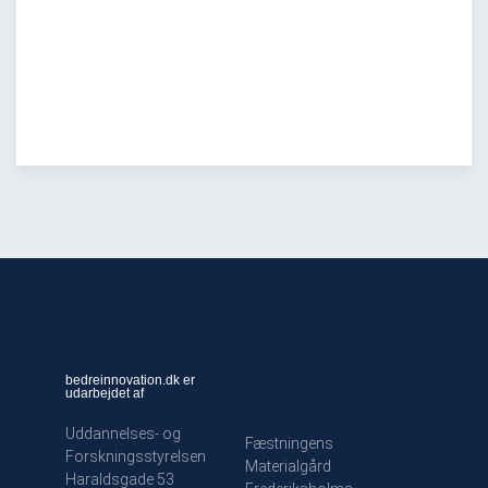
bedreinnovation.dk er
udarbejdet af
Uddannelses- og
Fæstningens
Forskningsstyrelsen
Materialgård
Haraldsgade 53