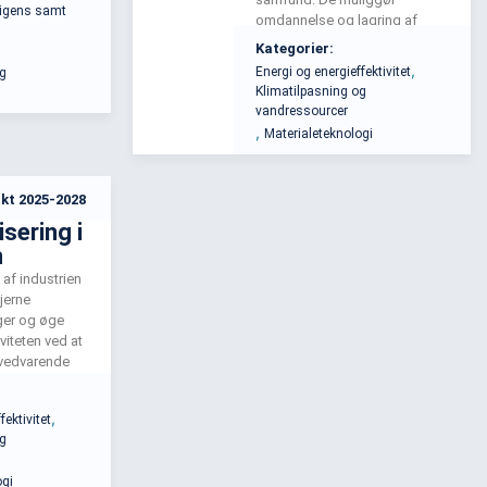
lligens samt
nytter
omdannelse og lagring af
kunstig
vedvarende energi samt
Kategorier:
tateknologi til
reduktion af CO2-udledninger.
,
Energi og energieffektivitet
og
digitale
Danmark er blandt de førende,
Klimatilpasning og
men fuld udnyttelse kræver
vandressourcer
fokus på skalering, integration
,
Materialeteknologi
og modning.
kt 2025-2028
sering i
n
af industrien
fjerne
ger og øge
viteten ved at
l vedvarende
lket øger
gheden.
,
fektivitet
ærer udvikling
og
serviceydelser,
r, og
ogi
eter.