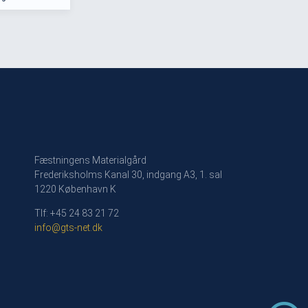
Fæstningens Materialgård
Frederiksholms Kanal 30, indgang A3, 1. sal
1220 København K
Tlf: +45 24 83 21 72
info@gts-net.dk