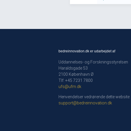
bedreinnovation.dk er udarbejdet af
Uddannelses- og Forskningsstyrelsen
Haraldsgade 53
2100 København Ø
Tlf: +45 7231 7800
ufs@ufm.dk
Henvendelser vedrørende dette website:
support@bedreinnovation.dk