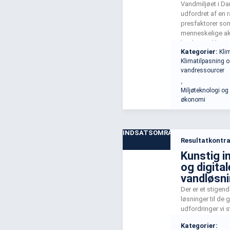
Vandmiljøet i D
udfordret af en
presfaktorer so
menneskelige akti
lands og til havs.
Kategorier:
Kli
tværs af vandsys
Klimatilpasning 
forbundne, og i
vandressourcer
bidrager med en 
,
tilgang igennem
Miljøteknologi og
kobling af digital
økonomi
INDSATSOMRÅDE
Resultatkontra
Kunstig i
og digital
vandløsn
Der er et stigen
løsninger til de 
udfordringer vi s
inden for vand- 
Kategorier:
miljøområdet. I