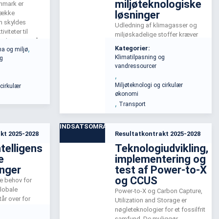
miljøteknologiske
anmark er
løsninger
 række
m skyldes
Udledning af klimagasser og
viteter til
miljøskadelige stoffer kræver
 Aktiviteter på
handling. Indsatsen fokuserer
,
Kategorier:
ma og miljø
temer er tæt
på at identificere og reducere
Klimatilpasning og
og
ndsatsområdet
emissioner i samarbejde med
vandressourcer
holistisk
virksomheder og myndigheder.
,
 opbygning og
Målet er at udvikle teknologier
Miljøteknologi og cirkulær
 cirkulær
e tvillinger.
og metoder, der effektivt
økonomi
reducerer nuværende og
,
Transport
historiske miljøpåvirkninger.
INDSATSOMRÅDE
kt 2025-2028
Resultatkontrakt 2025-2028
ntelligens
Teknologiudvikling,
e
implementering og
inger
test af Power-to-X
og CCUS
de behov for
globale
Power-to-X og Carbon Capture,
tår over for
Utilization and Storage er
og
nøgleteknologier for et fossilfrit
ndsatsområdet
samfund. De muliggør