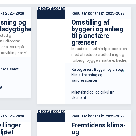
INDSATSOMRÅDE
kt 2025-2028
Resultatkontrakt 2025-2028
asning og
Omstilling af
sdygtighed
byggeri og anlæg
til planetære
 stadig
grænser
et udfordrer
For at være på
Indsatsen skal hjælpe branchen
udvikling har vi
med at reducere udledning og
oner af det
forbrug, bygge smartere, bedre,
.
genbruge og genanvende samt
,
lligens samt
Kategorier:
Byggeri og anlæg
udvikler nem
renovere og transformere
Klimatilpasning og
projektioner og
eksisterende bygninger og
vandressourcer
beregne
minimere nybyg; Aktiviteterne
,
og
f de ændrede
sikre fremtidens løsninger uden
Miljøteknologi og cirkulær
at gå på kompromis med
økonomi
sikkerhed, miljø og holdbarhed.
INDSATSOMRÅDE
kt 2025-2028
Resultatkontrakt 2025-2028
illinger
Fremtidens klima-
ljøet
og