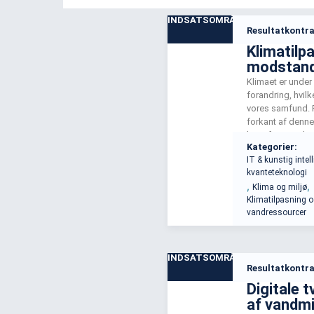
INDSATSOMRÅDE
Resultatkontra
Klimatilp
modstand
Klimaet er under
forandring, hvilk
vores samfund. 
forkant af denne 
brug for projekti
Kategorier:
fremtidige klima
IT & kunstig inte
Indsatsområdet 
kvanteteknologi
tilgang til klima
,
,
Klima og miljø
værktøjer til at 
Klimatilpasning 
konsekvenser a
vandressourcer
vejrforhold.
INDSATSOMRÅDE
Resultatkontra
Digitale tv
af vandmi