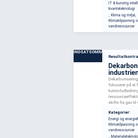
IT & kunstig inte
udforsker og ud
kvanteteknologi
fremskridt med 
,
,
Klima og miljø
intelligens og da
Klimatilpasning 
udvikling af nye 
vandressourcer
vandløsninger.
INDSATSOMRÅDE
Resultatkontra
Dekarboni
industrie
Dekarbonisering 
fokuserer på at 
kulstofudlednin
ressourceeffekti
skifte fra gas ti
energikilder, hvi
Kategorier:
energiuafhængi
Energi og energief
Indsatsen indeb
Klimatilpasning 
af teknologiske 
vandressourcer
nye testfacilitete
,
Materialeteknol
forskningsaktivit