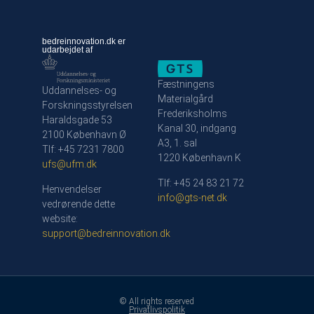
bedreinnovation.dk er
udarbejdet af
Fæstningens
Uddannelses- og
Materialgård
Forskningsstyrelsen
Frederiksholms
Haraldsgade 53
Kanal 30, indgang
2100 København Ø
A3, 1. sal
Tlf: +45 7231 7800
1220 København K
ufs@ufm.dk
Tlf: +45 24 83 21 72
Henvendelser
info@gts-net.dk
vedrørende dette
website:
support@bedreinnovation.dk
© All rights reserved
Privatlivspolitik