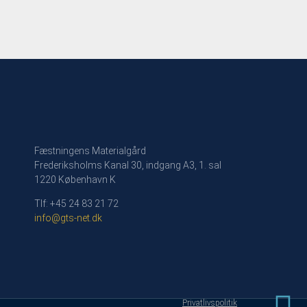
Fæstningens Materialgård
Frederiksholms Kanal 30, indgang A3, 1. sal
1220 København K
Tlf: +45 24 83 21 72
info@gts-net.dk
Privatlivspolitik