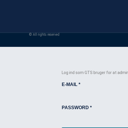
© All rights reserved
Log ind som GTS bruger for at admin
E-MAIL
*
PASSWORD
*