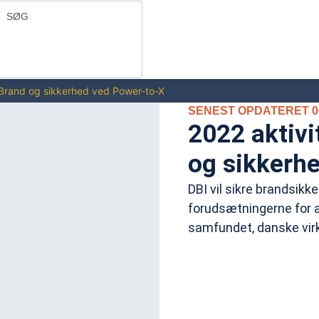
– Brand og sikkerhed ved Power-to-X
SENEST OPDATERET 06
2022 aktivi
og sikkerh
DBI vil sikre brandsik
forudsætningerne for at 
samfundet, danske vir