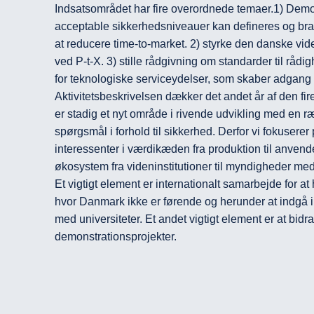
Indsatsområdet har fire overordnede temaer.1) Demo
acceptable sikkerhedsniveauer kan defineres og brand
at reducere time-to-market. 2) styrke den danske vi
ved P-t-X. 3) stille rådgivning om standarder til rådi
for teknologiske serviceydelser, som skaber adgang t
Aktivitetsbeskrivelsen dækker det andet år af den fir
er stadig et nyt område i rivende udvikling med en 
spørgsmål i forhold til sikkerhed. Derfor vi fokuserer 
interessenter i værdikæden fra produktion til anvende
økosystem fra videninstitutioner til myndigheder med 
Et vigtigt element er internationalt samarbejde for at 
hvor Danmark ikke er førende og herunder at indgå i 
med universiteter. Et andet vigtigt element er at bidrag
demonstrationsprojekter. 