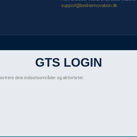
support@bedreinnovation.dk
GTS LOGIN
istrere dine indsatsområder og aktiviteter.