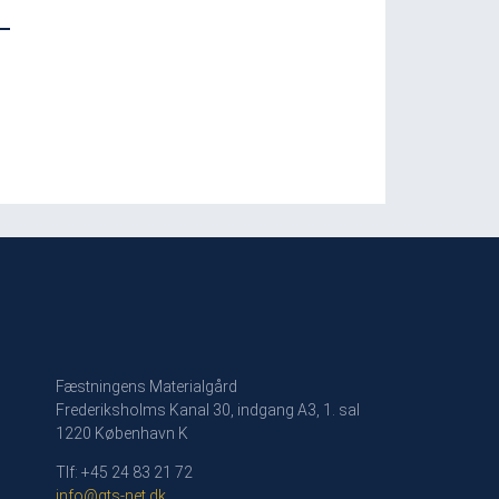
Fæstningens Materialgård
Frederiksholms Kanal 30, indgang A3, 1. sal
1220 København K
Tlf: +45 24 83 21 72
info@gts-net.dk