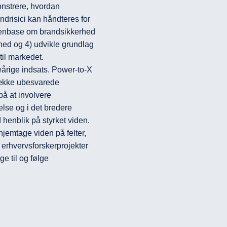
nstrere, hvordan 
risici kan håndteres for 
denbase om brandsikkerhed 
ghed og 4) udvikle grundlag 
il markedet.

eårige indsats. Power-to-X 
række ubesvarede 
på at involvere 
lse og i det bredere 
henblik på styrket viden. 
hjemtage viden på felter, 
erhvervsforskerprojekter 
e til og følge 