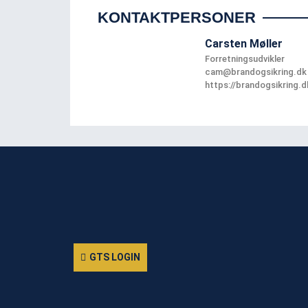
KONTAKTPERSONER
Carsten Møller
Forretningsudvikler
cam@brandogsikring.dk
https://brandogsikring.d
GTS LOGIN