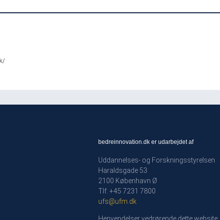
k/
bedreinnovation.dk er udarbejdet af
Uddannelses- og Forskningsstyrelsen
Haraldsgade 53
2100 København Ø
Tlf: +45 7231 7800
ufs@ufm.dk
Henvendelser vedrørende dette website: