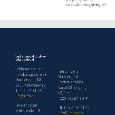
https://brandogsikring.dk/
bedreinnovation.dk er
udarbejdet af
Uddannelses- og
Fæstningens
Forskningsstyrelsen
Materialgård
Haraldsgade 53
Frederiksholms
2100 København Ø
Kanal 30, indgang
Tlf: +45 7231 7800
A3, 1. sal
ufs@ufm.dk
1220 København K
Henvendelser
Tlf: +45 24 83 21 72
vedrørende dette
info@gts-net.dk