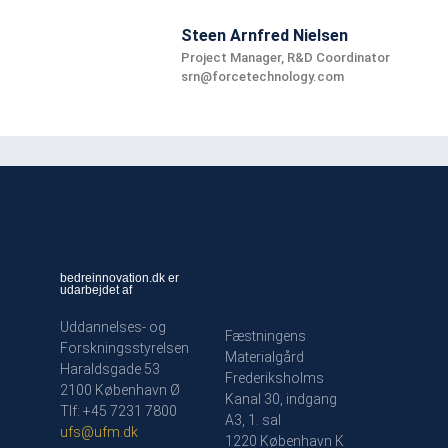
Steen Arnfred Nielsen
Project Manager, R&D Coordinator
srn@forcetechnology.com
bedreinnovation.dk er
udarbejdet af
Uddannelses- og
Fæstningens
Forskningsstyrelsen
Materialgård
Haraldsgade 53
Frederiksholms
2100 København Ø
Kanal 30, indgang
Tlf: +45 7231 7800
A3, 1. sal
ufs@ufm.dk
1220 København K