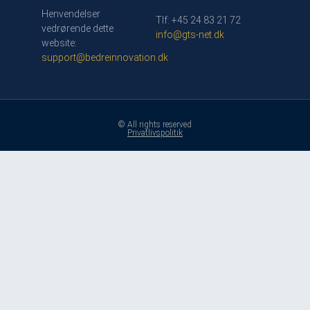
Henvendelser
Tlf: +45 24 83 21 72
vedrørende dette
info@gts-net.dk
website:
support@bedreinnovation.dk
© All rights reserved
Privatlivspolitik