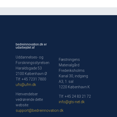
bedreinnovation.dk er
udarbejdet af
Uddannelses- og
Fæstningens
Forskningsstyrelsen
Materialgård
Haraldsgade 53
Frederiksholms
2100 København Ø
Kanal 30, indgang
Tlf: +45 7231 7800
A3, 1. sal
ufs@ufm.dk
1220 København K
Henvendelser
Tlf: +45 24 83 21 72
vedrørende dette
info@gts-net.dk
website:
support@bedreinnovation.dk