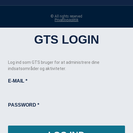
© All rights reserved
Privatlivspolitik
GTS LOGIN
Log ind som GTS bruger for at administrere dine
indsatsområder og aktiviteter.
E-MAIL
*
PASSWORD
*