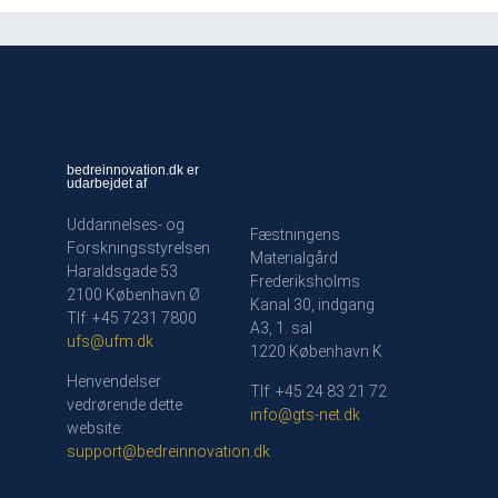
bedreinnovation.dk er
udarbejdet af
Uddannelses- og
Fæstningens
Forskningsstyrelsen
Materialgård
Haraldsgade 53
Frederiksholms
2100 København Ø
Kanal 30, indgang
Tlf: +45 7231 7800
A3, 1. sal
ufs@ufm.dk
1220 København K
Henvendelser
Tlf: +45 24 83 21 72
vedrørende dette
info@gts-net.dk
website:
support@bedreinnovation.dk