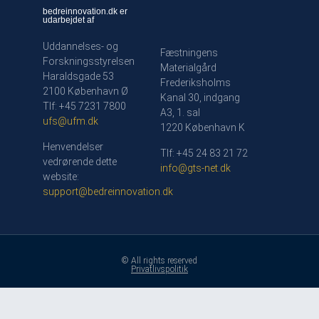
bedreinnovation.dk er
udarbejdet af
Uddannelses- og
Fæstningens
Forskningsstyrelsen
Materialgård
Haraldsgade 53
Frederiksholms
2100 København Ø
Kanal 30, indgang
Tlf: +45 7231 7800
A3, 1. sal
ufs@ufm.dk
1220 København K
Henvendelser
Tlf: +45 24 83 21 72
vedrørende dette
info@gts-net.dk
website:
support@bedreinnovation.dk
© All rights reserved
Privatlivspolitik