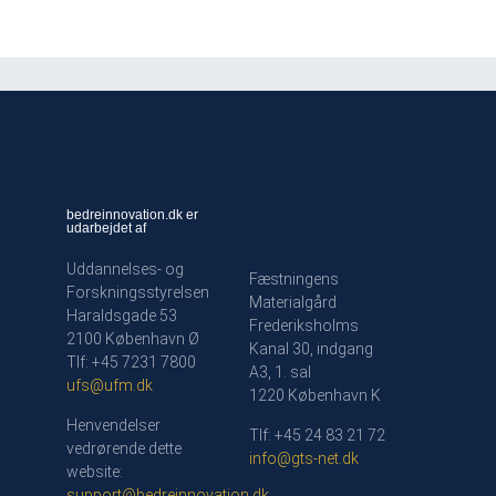
bedreinnovation.dk er
udarbejdet af
Uddannelses- og
Fæstningens
Forskningsstyrelsen
Materialgård
Haraldsgade 53
Frederiksholms
2100 København Ø
Kanal 30, indgang
Tlf: +45 7231 7800
A3, 1. sal
ufs@ufm.dk
1220 København K
Henvendelser
Tlf: +45 24 83 21 72
vedrørende dette
info@gts-net.dk
website:
support@bedreinnovation.dk