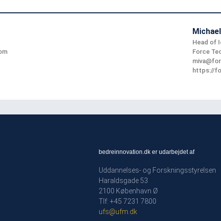
Michael
Head of 
com
Force Te
miva@for
https://
bedreinnovation.dk er udarbejdet af
Uddannelses- og Forskningsstyrelsen
Haraldsgade 53
2100 København Ø
Tlf: +45 7231 7800
ufs@ufm.dk