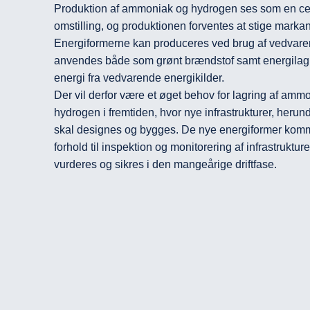
Produktion af ammoniak og hydrogen ses som en cent
omstilling, og produktionen forventes at stige marka
Energiformerne kan produceres ved brug af vedvaren
anvendes både som grønt brændstof samt energilagr
energi fra vedvarende energikilder.

Der vil derfor være et øget behov for lagring af ammon
hydrogen i fremtiden, hvor nye infrastrukturer, herund
skal designes og bygges. De nye energiformer komme
forhold til inspektion og monitorering af infrastruktur
vurderes og sikres i den mangeårige driftfase.