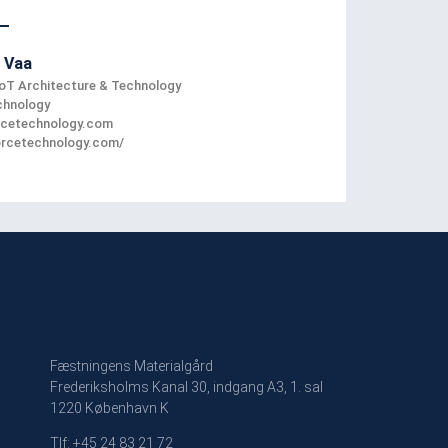
 Vaa
IoT Architecture & Technology
chnology
cetechnology.com
forcetechnology.com/
Fæstningens Materialgård
Frederiksholms Kanal 30, indgang A3, 1. sal
1220 København K
Tlf: +45 24 83 21 72