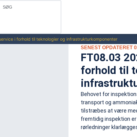
rvice i forhold til teknologier og infrastrukturkomponenter
SENEST OPDATERET 02
FT08.03 202
forhold til 
infrastruk
Behovet for inspektion
transport og ammoniak
tilstræbes at være med
fremtidig inspektion er
rørledninger klarlægge