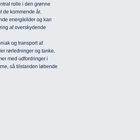
ral rolle i den grønne 
nt de kommende år. 
de energikilder og kan 
ing af overskydende 
iak og transport af 
er rørledninger og tanke, 
r med udfordringer i 
erne, så tilstanden løbende 