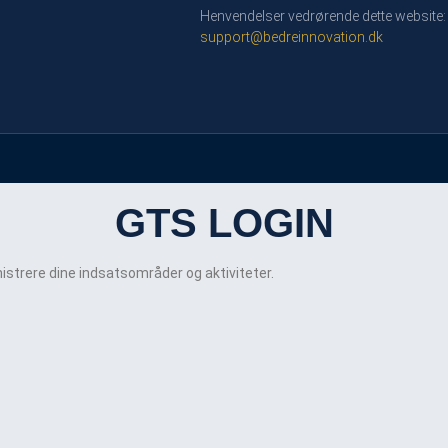
Henvendelser vedrørende dette website:
support@bedreinnovation.dk
GTS LOGIN
istrere dine indsatsområder og aktiviteter.