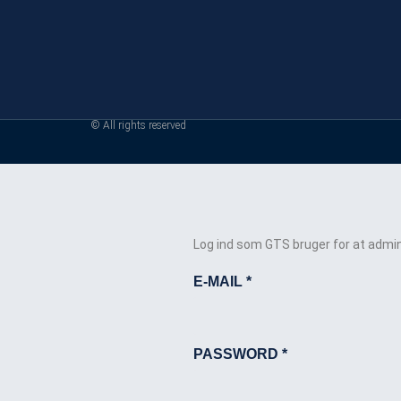
© All rights reserved
Log ind som GTS bruger for at admin
E-MAIL
*
PASSWORD
*