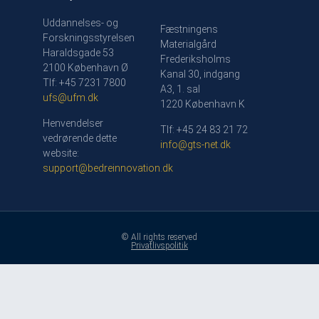
Uddannelses- og
Fæstningens
Forskningsstyrelsen
Materialgård
Haraldsgade 53
Frederiksholms
2100 København Ø
Kanal 30, indgang
Tlf: +45 7231 7800
A3, 1. sal
ufs@ufm.dk
1220 København K
Henvendelser
Tlf: +45 24 83 21 72
vedrørende dette
info@gts-net.dk
website:
support@bedreinnovation.dk
© All rights reserved
Privatlivspolitik