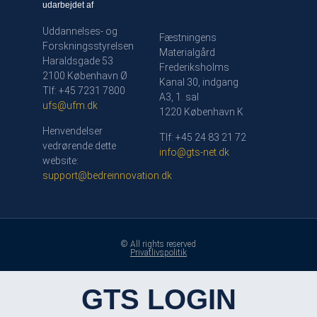
udarbejdet af
Uddannelses- og
Fæstningens
Forskningsstyrelsen
Materialgård
Haraldsgade 53
Frederiksholms
2100 København Ø
Kanal 30, indgang
Tlf: +45 7231 7800
A3, 1. sal
ufs@ufm.dk
1220 København K
Henvendelser
Tlf: +45 24 83 21 72
vedrørende dette
info@gts-net.dk
website:
support@bedreinnovation.dk
© All rights reserved
Privatlivspolitik
GTS LOGIN