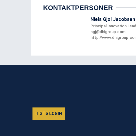
KONTAKTPERSONER
Niels Gjøl Jacobsen
Principal Innovation Lea
ngj@dhigroup.com
http://www.dhigroup.co
GTS LOGIN