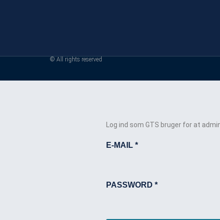
© All rights reserved
Log ind som GTS bruger for at admin
E-MAIL
*
PASSWORD
*