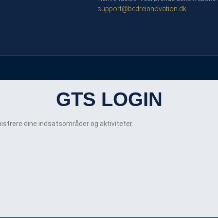
support@bedreinnovation.dk
GTS LOGIN
istrere dine indsatsområder og aktiviteter.