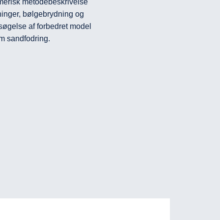
erisk metodebeskrivelse 
inger, bølgebrydning og 
rsøgelse af forbedret model 
om sandfodring.