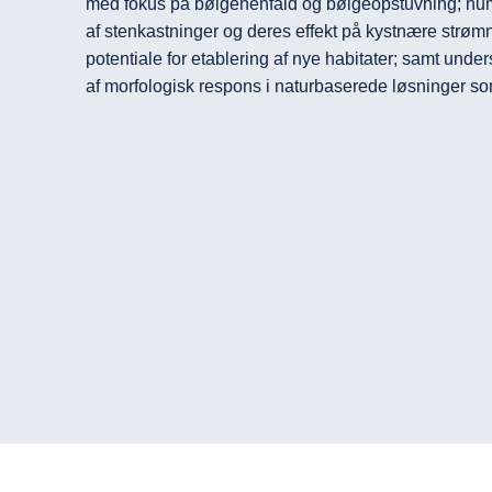
med fokus på bølgehenfald og bølgeopstuvning; num
af stenkastninger og deres effekt på kystnære strømn
potentiale for etablering af nye habitater; samt unde
af morfologisk respons i naturbaserede løsninger s