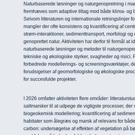
Naturbaserede løsninger og naturgenopretning i mar
fremhæves som adaptive tiltag mod både klima- og bio
Selvom litteraturen og internationale retningslinjer f
mangler der ofte konsistens og kvantificering af cen
strøm-interaktioner, sedimenttransport, morfologi og 
genoprettet natur. Aktiviteten har derfor til formål at i
naturbaserede løsninger og metoder til naturgenopre
tekniske og økologiske styrker, svagheder og risici. P
forbedrede modellerings- og screeningsværktøjer, de
forudsigelser af geomorfologiske og økologiske pro
for succesfulde projekter.
I 2026 omfatter aktiviteten flere områder: litteraturstud
saltmarsker til at udpege de vigtigste processer, der s
biogeokemisk modellering; kvantificering af sedimen
habitater som ålegræs og marsk af relevans for både
carbon: undersøgelse af effekten af vegetation på bøl