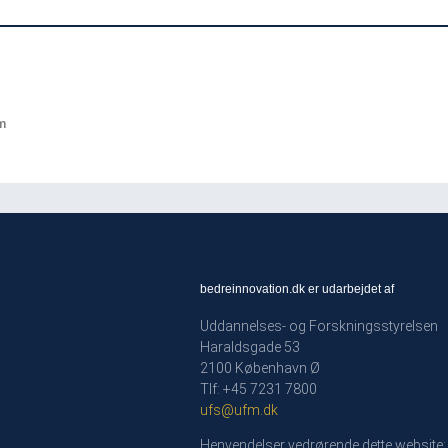
d
m
bedreinnovation.dk er udarbejdet af
Uddannelses- og Forskningsstyrelsen
Haraldsgade 53
2100 København Ø
Tlf: +45 7231 7800
ufs@ufm.dk
Henvendelser vedrørende dette website: