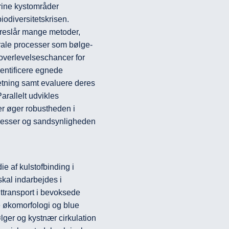
ine kystområder 
diversitetskrisen. 
oreslår mange metoder, 
trale processer som bølge-
overlevelseschancer for 
dentificere egnede 
tning samt evaluere deres 
arallelt udvikles 
r øger robustheden i 
cesser og sandsynligheden 
ie af kulstofbinding i 
kal indarbejdes i 
ttransport i bevoksede 
 økomorfologi og blue 
ger og kystnær cirkulation 