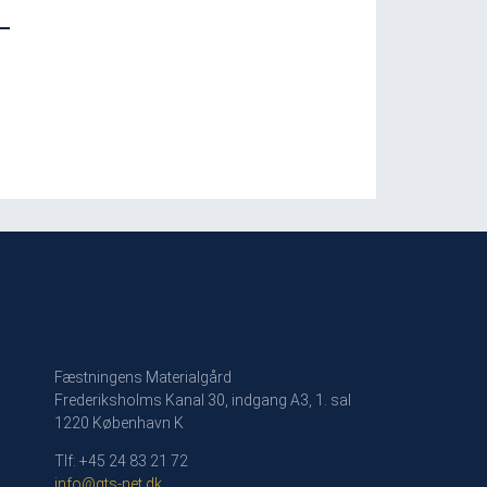
Fæstningens Materialgård
Frederiksholms Kanal 30, indgang A3, 1. sal
1220 København K
Tlf: +45 24 83 21 72
info@gts-net.dk