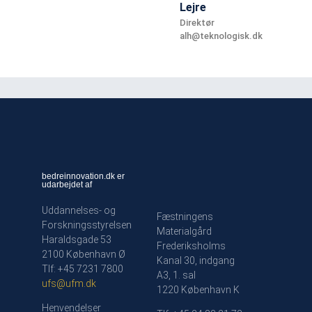
Lejre
Direktør
alh@teknologisk.dk
bedreinnovation.dk er
udarbejdet af
Uddannelses- og
Fæstningens
Forskningsstyrelsen
Materialgård
Haraldsgade 53
Frederiksholms
2100 København Ø
Kanal 30, indgang
Tlf: +45 7231 7800
A3, 1. sal
ufs@ufm.dk
1220 København K
Henvendelser