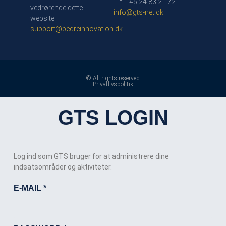
Tlf: +45 24 83 21 72
vedrørende dette
info@gts-net.dk
website:
support@bedreinnovation.dk
© All rights reserved
Privatlivspolitik
GTS LOGIN
Log ind som GTS bruger for at administrere dine
indsatsområder og aktiviteter.
E-MAIL
*