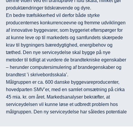
denne viden ved en brandprøve i fuld skala, hvilket gør 
produktændringer tidskrævende og dyre.

En bedre træfsikkerhed vil derfor både styrke 
producenternes konkurrenceevne og fremme udviklingen 
af innovative byggevarer, som byggeriet efterspørger for 
at kunne leve op til markedets og samfundets skærpede 
krav til bygningers bæredygtighed, energibehov og 
tæthed. Den nye serviceydelse skal bygge på nye 
metoder til tidligt at vurdere de brandtekniske egenskaber 
– herunder computersimulering af brandegenskaber og 
brandtest ’i skrivebordsskala’.

Målgruppen er ca. 600 danske byggevareproducenter, 
hovedparten SMV’er, med en samlet omsætning på cirka 
45 mia. kr. om året. Markedsanalyser bekræfter, at 
serviceydelsen vil kunne løse et udbredt problem hos 
målgruppen. Den ny serviceydelse har således potentiale 
til at blive en ”game changer” for danske producenter af 
byggevarer, fastslår civilingeniør Rasmus Budde fra 