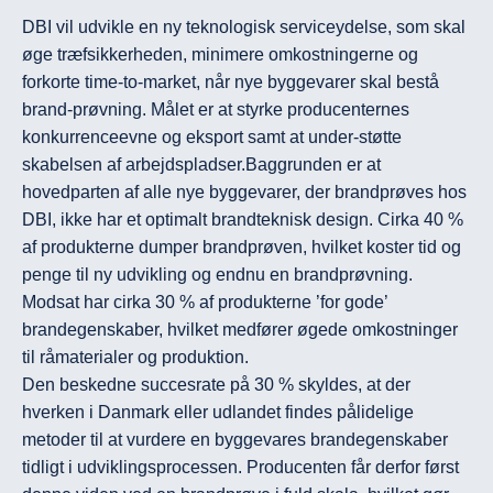
DBI vil udvikle en ny teknologisk serviceydelse, som skal 
øge træfsikkerheden, minimere omkostningerne og 
forkorte time-to-market, når nye byggevarer skal bestå 
brand-prøvning. Målet er at styrke producenternes 
konkurrenceevne og eksport samt at under-støtte 
skabelsen af arbejdspladser.Baggrunden er at 
hovedparten af alle nye byggevarer, der brandprøves hos 
DBI, ikke har et optimalt brandteknisk design. Cirka 40 % 
af produkterne dumper brandprøven, hvilket koster tid og 
penge til ny udvikling og endnu en brandprøvning. 
Modsat har cirka 30 % af produkterne ’for gode’ 
brandegenskaber, hvilket medfører øgede omkostninger 
til råmaterialer og produktion.

Den beskedne succesrate på 30 % skyldes, at der 
hverken i Danmark eller udlandet findes pålidelige 
metoder til at vurdere en byggevares brandegenskaber 
tidligt i udviklingsprocessen. Producenten får derfor først 