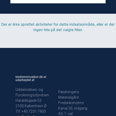
Der er ikke oprettet aktiviteter for dette indsatsområde, eller er der
ingen hits på det valgte filter.
bedreinnovation.dk er
udarbejdet af
Uddannelses- og
Fæstningens
Forskningsstyrelsen
Materialgård
Haraldsgade 53
Frederiksholms
2100 København Ø
Kanal 30, indgang
Tlf: +45 7231 7800
A3, 1. sal