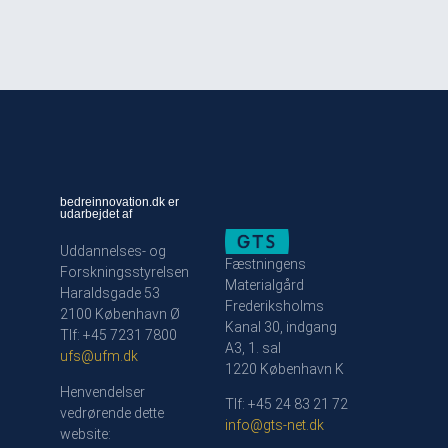
bedreinnovation.dk er
udarbejdet af
Uddannelses- og
Fæstningens
Forskningsstyrelsen
Materialgård
Haraldsgade 53
Frederiksholms
2100 København Ø
Kanal 30, indgang
Tlf: +45 7231 7800
A3, 1. sal
ufs@ufm.dk
1220 København K
Henvendelser
Tlf: +45 24 83 21 72
vedrørende dette
info@gts-net.dk
website: