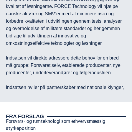
kvalitet af løsningerne. FORCE Technology vil hjælpe 
danske aktører og SMV’er med at minimere risici og 
forbedre kvaliteten i udviklingen gennem tests, analyser 
og overholdelse af militære standarder og herigemmen 
bidrage til udviklingen af innovative og 
omkostningseffektive teknologier og løsninger. 

Indsatsen vil direkte adressere dette behov for en bred 
målgruppe: Forsvaret selv, etablerede producenter, nye 
producenter, underleverandører og følgeindustrien.

Indsatsen hviler på partnerskaber med nationale klynger, 
danske universiteter og virksomheder. Bl.a. bliver NFC et 
centralt omdrejningspunkt for indsatsen, hvorigennem 
flere forsvarsinitiativer og projekter med 
FRA FORSLAG
samarbejdspartnere finder sted. Gennem samarbejde 
Forsvars- og rumteknologi som erhvervsmæssig
med CenSec og NFC, har FORCE Technology et formelt 
styrkeposition
interface for samarbejde med mange andre aktører i 