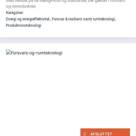
med henblik på de særlige krav og standarder, der gælder i forsvars-
og rumindustrien.
Kategorier:
,
,
Energi og energieffektivitet
Forsvar & resiliens samt rumteknologi
Produktionsteknologi
AFSLUTTET