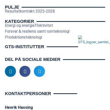
innovationssystemet. I en international kontekst forventes 
PULJE
Resultatkontrakt 2025-2028
EDF at spille en stor rolle.

KATEGORIER
Resultatkontraktbudget: 6,375 mio. kr. pr. år i perioden 
Energi og energieffektivitet
2025-2028.
Forsvar & resiliens samt rumteknologi
Produktionsteknologi
GTS-INSTITUTTER
DEL PÅ SOCIALE MEDIER
KONTAKTPERSONER
Henrik Hassing