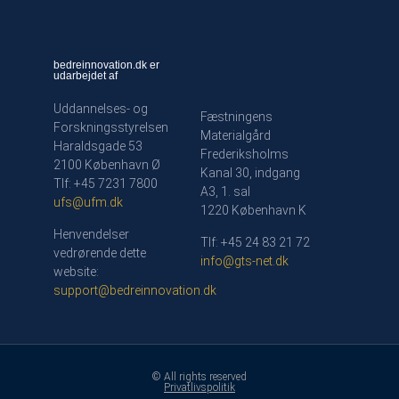
bedreinnovation.dk er
udarbejdet af
Uddannelses- og
Fæstningens
Forskningsstyrelsen
Materialgård
Haraldsgade 53
Frederiksholms
2100 København Ø
Kanal 30, indgang
Tlf: +45 7231 7800
A3, 1. sal
ufs@ufm.dk
1220 København K
Henvendelser
Tlf: +45 24 83 21 72
vedrørende dette
info@gts-net.dk
website:
support@bedreinnovation.dk
© All rights reserved
Privatlivspolitik