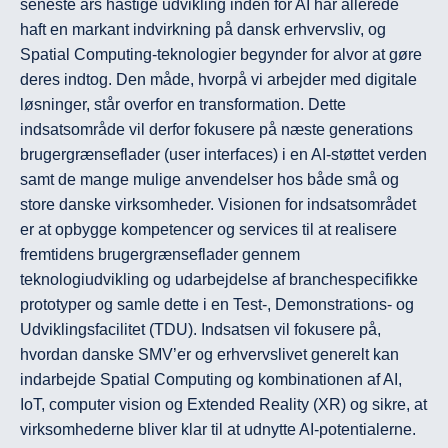
seneste års hastige udvikling inden for AI har allerede 
haft en markant indvirkning på dansk erhvervsliv, og 
Spatial Computing-teknologier begynder for alvor at gøre 
deres indtog. Den måde, hvorpå vi arbejder med digitale 
løsninger, står overfor en transformation. Dette 
indsatsområde vil derfor fokusere på næste generations 
brugergrænseflader (user interfaces) i en AI-støttet verden 
samt de mange mulige anvendelser hos både små og 
store danske virksomheder. Visionen for indsatsområdet 
er at opbygge kompetencer og services til at realisere 
fremtidens brugergrænseflader gennem 
teknologiudvikling og udarbejdelse af branchespecifikke 
prototyper og samle dette i en Test-, Demonstrations- og 
Udviklingsfacilitet (TDU). Indsatsen vil fokusere på, 
hvordan danske SMV’er og erhvervslivet generelt kan 
indarbejde Spatial Computing og kombinationen af AI, 
IoT, computer vision og Extended Reality (XR) og sikre, at 
virksomhederne bliver klar til at udnytte AI-potentialerne.
