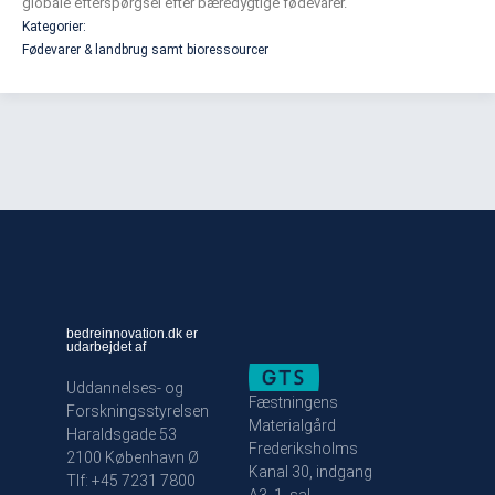
globale efterspørgsel efter bæredygtige fødevarer.
Kategorier:
Fødevarer & landbrug samt bioressourcer
bedreinnovation.dk er
udarbejdet af
Uddannelses- og
Fæstningens
Forskningsstyrelsen
Materialgård
Haraldsgade 53
Frederiksholms
2100 København Ø
Kanal 30, indgang
Tlf: +45 7231 7800
A3, 1. sal