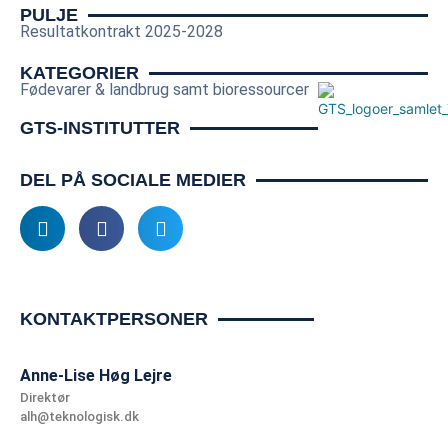
position som en førende aktør inden for bæredygtig 
PULJE
Resultatkontrakt 2025-2028
fødevareproduktion på verdensplan.

KATEGORIER
Denne resultatkontrakt er støttet med 8 mio. kr. pr. år i 
Fødevarer & landbrug samt bioressourcer
perioden 2025-2028.
GTS-INSTITUTTER
DEL PÅ SOCIALE MEDIER
KONTAKTPERSONER
Anne-Lise Høg Lejre
Direktør
alh@teknologisk.dk