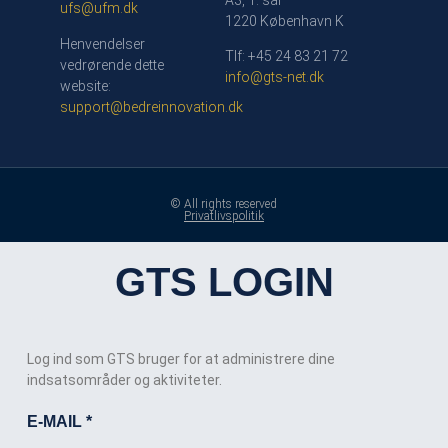
ufs@ufm.dk
1220 København K
Henvendelser
Tlf: +45 24 83 21 72
vedrørende dette
info@gts-net.dk
website:
support@bedreinnovation.dk
© All rights reserved
Privatlivspolitik
GTS LOGIN
Log ind som GTS bruger for at administrere dine
indsatsområder og aktiviteter.
E-MAIL
*