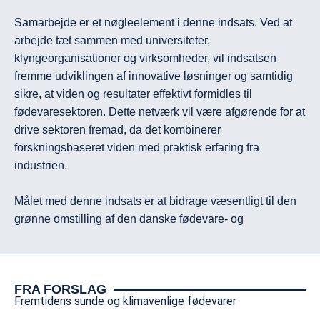
Samarbejde er et nøgleelement i denne indsats. Ved at 
arbejde tæt sammen med universiteter, 
klyngeorganisationer og virksomheder, vil indsatsen 
fremme udviklingen af innovative løsninger og samtidig 
sikre, at viden og resultater effektivt formidles til 
fødevaresektoren. Dette netværk vil være afgørende for at 
drive sektoren fremad, da det kombinerer 
forskningsbaseret viden med praktisk erfaring fra 
industrien.

Målet med denne indsats er at bidrage væsentligt til den 
grønne omstilling af den danske fødevare- og 
ingrediensproduktion. Ved at fokusere på bæredygtighed 
og innovation, skal initiativet også imødekomme den 
stigende nationale og globale efterspørgsel efter 
FRA FORSLAG
fødevarer, der ikke kun er bæredygtige, men også 
Fremtidens sunde og klimavenlige fødevarer
næringsrige og velsmagende. Dette vil styrke Danmarks 