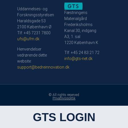
Uddannelses- og
Fæstningens
Forskningsstyrelsen
Materialgård
Haraldsgade 53
Frederiksholms
2100 København Ø
Kanal 30, indgang
Tlf: +45 7231 7800
A3, 1. sal
ufs@ufm.dk
1220 København K
Henvendelser
Tlf: +45 24 83 21 72
vedrørende dette
info@gts-net.dk
website:
support@bedreinnovation.dk
© All rights reserved
Privatlivspolitik
GTS LOGIN