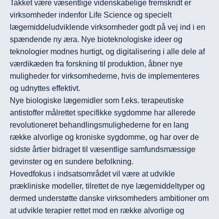
Takket være væsentlige videnskabelige fremskridt er 
virksomheder indenfor Life Science og specielt 
lægemiddeludviklende virksomheder godt på vej ind i en 
spændende ny æra. Nye bioteknologiske ideer og 
teknologier modnes hurtigt, og digitalisering i alle dele af 
værdikæden fra forskning til produktion, åbner nye 
muligheder for virksomhederne, hvis de implementeres 
og udnyttes effektivt. 

Nye biologiske lægemidler som f.eks. terapeutiske 
antistoffer målrettet specifikke sygdomme har allerede 
revolutioneret behandlingsmulighederne for en lang 
række alvorlige og kroniske sygdomme, og har over de 
sidste årtier bidraget til væsentlige samfundsmæssige 
gevinster og en sundere befolkning.

Hovedfokus i indsatsområdet vil være at udvikle 
prækliniske modeller, tilrettet de nye lægemiddeltyper og 
dermed understøtte danske virksomheders ambitioner om 
at udvikle terapier rettet mod en række alvorlige og 