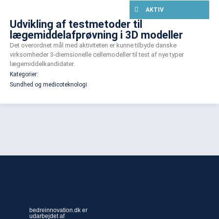
AKTIV
Udvikling af testmetoder til
lægemiddelafprøvning i 3D modeller
Det overordnet mål med aktiviteten er kunne tilbyde danske
virksomheder 3-diemsionelle cellemodeller til test af nye typer
lægemiddelkandidater.
Kategorier:
Sundhed og medicoteknologi
bedreinnovation.dk er
udarbejdet af