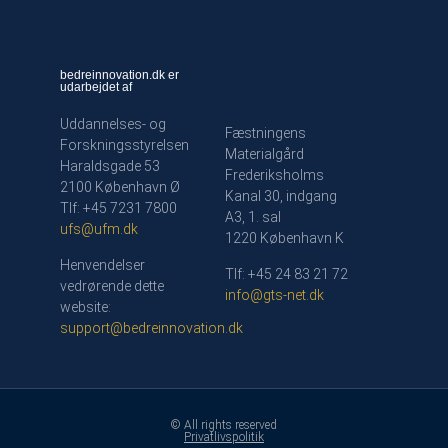
bedreinnovation.dk er
udarbejdet af
Uddannelses- og
Fæstningens
Forskningsstyrelsen
Materialgård
Haraldsgade 53
Frederiksholms
2100 København Ø
Kanal 30, indgang
Tlf: +45 7231 7800
A3, 1. sal
ufs@ufm.dk
1220 København K
Henvendelser
Tlf: +45 24 83 21 72
vedrørende dette
info@gts-net.dk
website:
support@bedreinnovation.dk
© All rights reserved
Privatlivspolitik