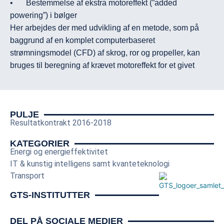
•	Bestemmelse af ekstra motoreffekt (”added 
powering”) i bølger

Her arbejdes der med udvikling af en metode, som på 
baggrund af en komplet computerbaseret 
strømningsmodel (CFD) af skrog, ror og propeller, kan 
bruges til beregning af krævet motoreffekt for et givet 
skibsdesign, når det sejler i bølger. Der er i dag stor fokus 
på evaluering og optimering af skibes fremdrivning i fladt 
vand uden bølger, men sejlads i bølger øger modstanden 
PULJE
og ændrer vandtilstrømningen til propellen og kræver 
Resultatkontrakt 2016-2018
dermed mere motoreffekt end i fladt vand for at kunne 
holde farten og manøvrere sikkert. Metoden vil kunne 
KATEGORIER
Energi og energieffektivitet
beregne fremdrivningseffekten præcist under 
IT & kunstig intelligens samt kvanteteknologi
hensyntagen til god performance og sikkerhed. 
Transport
Yderligere vil den også give detaljeret indsigt i 
strømningen omkring skrog, ror og propeller, hvilket kan 
GTS-INSTITUTTER
understøtte optimering af skrogform og propeller.

•	Måling og monitorering af energieffektive tiltag i 
DEL PÅ SOCIALE MEDIER