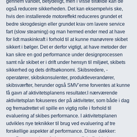
gennem vandet, betydeligt, men i visse tilfælde kan de 
også reducere sikkerheden. Det kan eksempelvis ske, 
hvis den installerede motoreffekt reduceres grundet et 
bedre skrogdesign eller grundet krav om lavere service 
fart (slow steaming) og man hermed ender med at have 
for lidt maskinkraft i forhold til at kunne manøvrere skibet 
sikkert i bølger. Det er derfor vigtigt, at have metoder der 
kan sikre en god performance under designprocessen 
samt når skibet er i drift under hensyn til miljøet, skibets 
sikkerhed og dets driftsøkonomi. Skibsredere, -
operatører, skibskonsulenter, produktleverandører, 
skibsværfter, herunder også SMV’erne forventes at kunne 
få gavn af aktivitetsplanens resultater.I nærværende 
aktivitetsplan fokuseres der på aktiviteter, som både i dag 
og fremadrettet vil spille en vigtig rolle i forhold til 
evaluering af skibes performance. I aktivitetsplanen 
udvikles nye teknikker til brug ved evaluering af tre 
forskellige aspekter af performance. Disse dækker:
