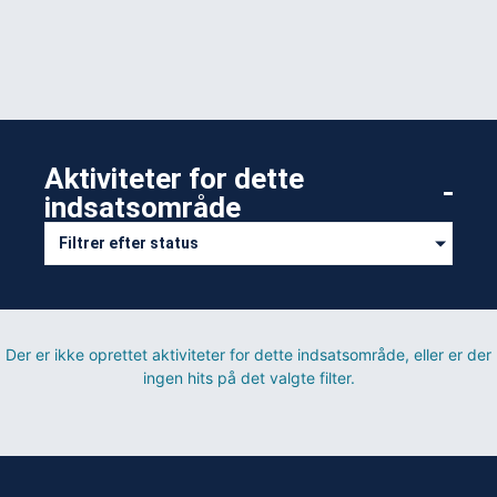
ligesom det af hensyn til miljøkrav kan svare sig at afvige 
Aktiviteter for dette
indsatsområde​
Filtrer efter status
Der er ikke oprettet aktiviteter for dette indsatsområde, eller er der
ingen hits på det valgte filter.