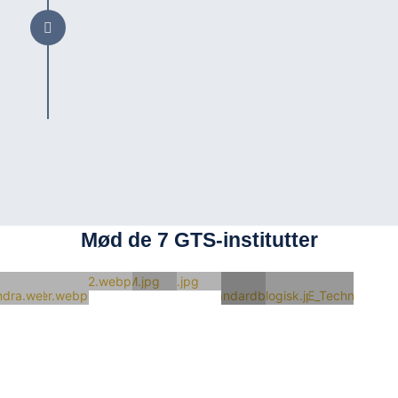
I denne periode bliver der
løbende udviklet og oprettet
aktivitetsplaner under de nye
indsatsområder
Mød de 7 GTS-institutter
DBI
DFM
DHI
Alexandra
Bioneer
Force
Teknologi
GTS-
Instituttet
Technology
Institut
net