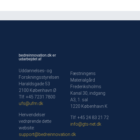
bedreinnovation.dk er
udarbejdet af
Uddannelses- og
Fæstningens
Forskningsstyrelsen
Materialgård
Haraldsgade 53
Frederiksholms
2100 København Ø
Kanal 30, indgang
Tlf: +45 7231 7800
A3, 1. sal
ufs@ufm.dk
1220 København K
Henvendelser
Tlf: +45 24 83 21 72
vedrørende dette
info@gts-net.dk
website:
support@bedreinnovation.dk