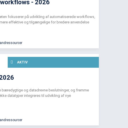
 workflows - 2026
teten fokuserer på udvikling af automatiserede workflows,
mere effektive og tilgængelige for bredere anvendelse
vandressourcer
AKTIV
 2026
tte bæredygtige og datadrevne beslutninger, og fremme
kke datatyper integreres til udvikling af nye
vandressourcer