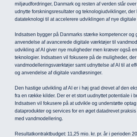
miljøudfordringer, Danmark og resten af verden står over 
udnytte forskningsresultater og teknologiudviklinger, der 
datateknologi til at accelerere udviklingen af nye digitale
Indsatsen bygger på Danmarks stærke kompetencer og glo
anvendelse af avancerede digitale værktøjer til vandmode
udvikling af AI giver nye muligheder men kræver også en s
teknologier. Indsatsen vil fokusere på de muligheder, der 
vandmodelleringsværktøjer samt udnyttelse af AI til at eff
og anvendelse af digitale vandløsninger.

Den hastige udvikling af AI er i høj grad drevet af den eks
fra en række kilder. Der er et stort uudnyttet potentiale i 
Indsatsen vil fokusere på at udvikle og understøtte opta
dataprodukter og services for en øget datadrevet praksis t
med vandmodellering.

Resultatkontraktbudget: 11,25 mio. kr. pr. år i perioden 