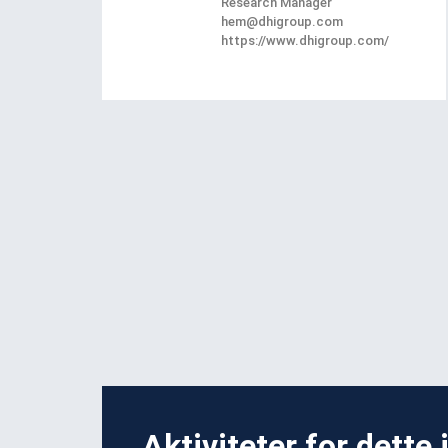
Research Manager
hem@dhigroup.com
https://www.dhigroup.com/
Aktiviteter for dette