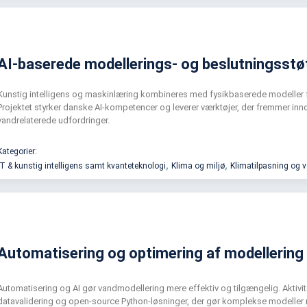
AI-baserede modellerings- og beslutningsstø
Kunstig intelligens og maskinlæring kombineres med fysikbaserede modeller for
Projektet styrker danske AI-kompetencer og leverer værktøjer, der fremmer i
vandrelaterede udfordringer.
Kategorier:
,
,
IT & kunstig intelligens samt kvanteteknologi
Klima og miljø
Klimatilpasning og 
Automatisering og optimering af modellering
Automatisering og AI gør vandmodellering mere effektiv og tilgængelig. Aktivi
datavalidering og open-source Python-løsninger, der gør komplekse modeller m