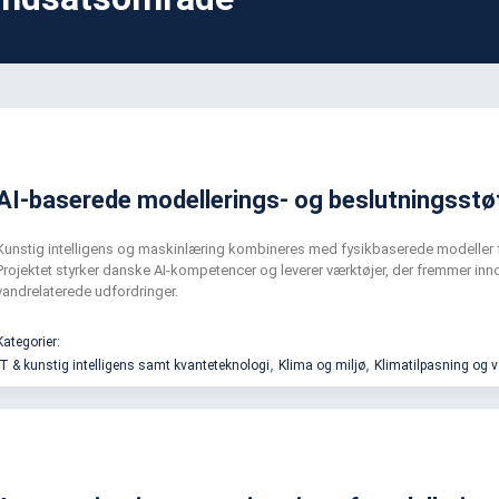
AI-baserede modellerings- og beslutningsstø
Kunstig intelligens og maskinlæring kombineres med fysikbaserede modeller for
Projektet styrker danske AI-kompetencer og leverer værktøjer, der fremmer i
vandrelaterede udfordringer.
Kategorier:
,
,
IT & kunstig intelligens samt kvanteteknologi
Klima og miljø
Klimatilpasning og 