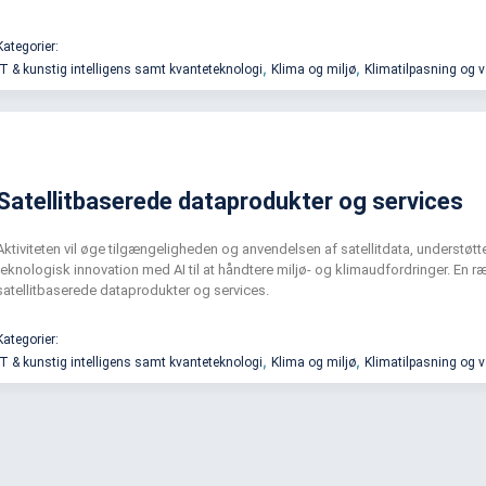
Kategorier:
,
,
IT & kunstig intelligens samt kvanteteknologi
Klima og miljø
Klimatilpasning og 
Satellitbaserede dataprodukter og services
Aktiviteten vil øge tilgængeligheden og anvendelsen af satellitdata, understø
teknologisk innovation med AI til at håndtere miljø- og klimaudfordringer. En ræ
satellitbaserede dataprodukter og services.
Kategorier:
,
,
IT & kunstig intelligens samt kvanteteknologi
Klima og miljø
Klimatilpasning og 