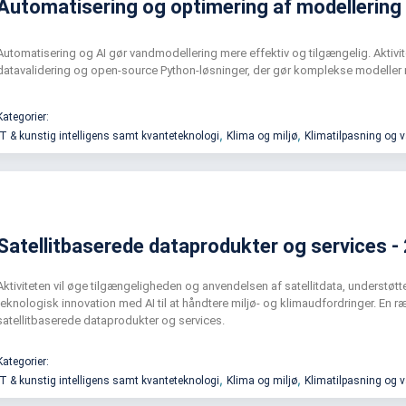
Automatisering og optimering af modellering
Automatisering og AI gør vandmodellering mere effektiv og tilgængelig. Aktivi
datavalidering og open-source Python-løsninger, der gør komplekse modeller 
Kategorier:
,
,
IT & kunstig intelligens samt kvanteteknologi
Klima og miljø
Klimatilpasning og 
Satellitbaserede dataprodukter og services -
Aktiviteten vil øge tilgængeligheden og anvendelsen af satellitdata, understø
teknologisk innovation med AI til at håndtere miljø- og klimaudfordringer. En ræ
satellitbaserede dataprodukter og services.
Kategorier:
,
,
IT & kunstig intelligens samt kvanteteknologi
Klima og miljø
Klimatilpasning og 