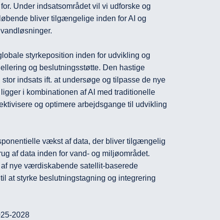
for. Under indsatsområdet vil vi udforske og 
løbende bliver tilgængelige inden for AI og 
 vandløsninger.

bale styrkeposition inden for udvikling og 
llering og beslutningsstøtte. Den hastige 
tor indsats ift. at undersøge og tilpasse de nye 
ligger i kombinationen af AI med traditionelle 
ektivisere og optimere arbejdsgange til udvikling 
ponentielle vækst af data, der bliver tilgængelig 
brug af data inden for vand- og miljøområdet. 
g af nye værdiskabende satellit-baserede 
il at styrke beslutningstagning og integrering 
2025-2028