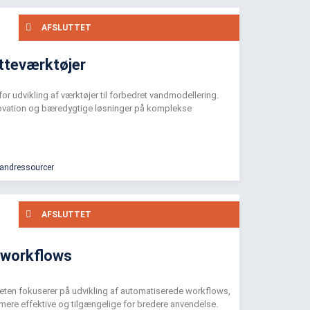
AFSLUTTET
tteværktøjer
 udvikling af værktøjer til forbedret vandmodellering.
nnovation og bæredygtige løsninger på komplekse
vandressourcer
AFSLUTTET
 workflows
teten fokuserer på udvikling af automatiserede workflows,
ere effektive og tilgængelige for bredere anvendelse.