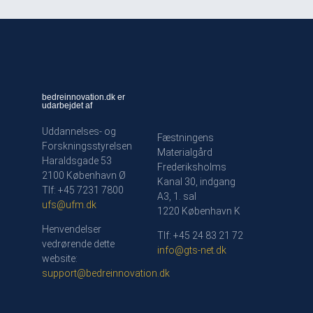
bedreinnovation.dk er
udarbejdet af
Uddannelses- og
Fæstningens
Forskningsstyrelsen
Materialgård
Haraldsgade 53
Frederiksholms
2100 København Ø
Kanal 30, indgang
Tlf: +45 7231 7800
A3, 1. sal
ufs@ufm.dk
1220 København K
Henvendelser
Tlf: +45 24 83 21 72
vedrørende dette
info@gts-net.dk
website:
support@bedreinnovation.dk