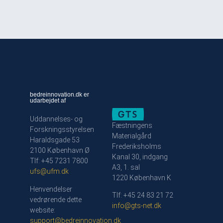
bedreinnovation.dk er
udarbejdet af
Uddannelses- og
Fæstningens
Forskningsstyrelsen
Materialgård
Haraldsgade 53
Frederiksholms
2100 København Ø
Kanal 30, indgang
Tlf: +45 7231 7800
A3, 1. sal
ufs@ufm.dk
1220 København K
Henvendelser
Tlf: +45 24 83 21 72
vedrørende dette
info@gts-net.dk
website:
support@bedreinnovation.dk