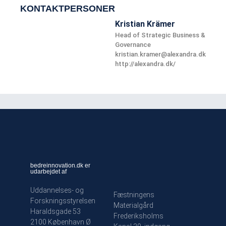
KONTAKTPERSONER
Kristian Krämer
Head of Strategic Business &
Governance
kristian.kramer@alexandra.dk
http://alexandra.dk/
bedreinnovation.dk er
udarbejdet af
Uddannelses- og
Fæstningens
Forskningsstyrelsen
Materialgård
Haraldsgade 53
Frederiksholms
2100 København Ø