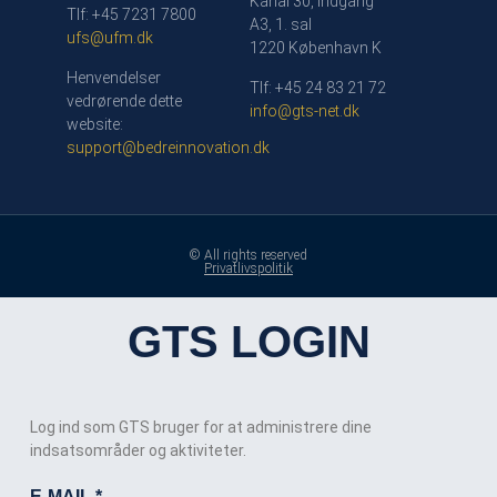
Kanal 30, indgang
Tlf: +45 7231 7800
A3, 1. sal
ufs@ufm.dk
1220 København K
Henvendelser
Tlf: +45 24 83 21 72
vedrørende dette
info@gts-net.dk
website:
support@bedreinnovation.dk
© All rights reserved
Privatlivspolitik
GTS LOGIN
Log ind som GTS bruger for at administrere dine
indsatsområder og aktiviteter.
E-MAIL
*