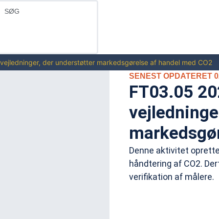
vejledninger, der understøtter markedsgørelse af handel med CO2
SENEST OPDATERET 02
FT03.05 20
vejledninge
markedsgør
Denne aktivitet oprett
håndtering af CO2. Dert
verifikation af målere.