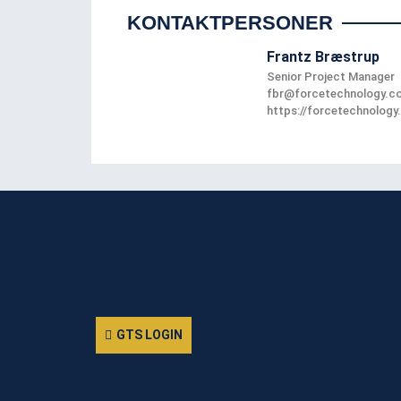
KONTAKTPERSONER
Frantz Bræstrup
Senior Project Manager
fbr@forcetechnology.c
https://forcetechnology
GTS LOGIN