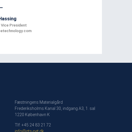
Hassing
 Vice President
etechnology.com
Fæstningens Materialgård
Frederiksholms Kanal 30, indgang A3, 1. sal
1220 København K
Tlf: +45 24 83 21 72
info@gts-net.dk