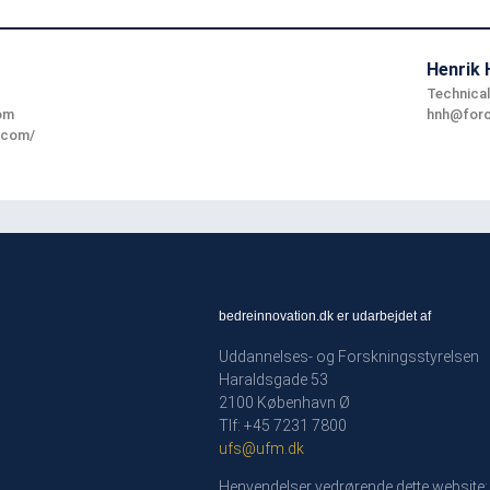
Henrik 
Technical
om
hnh@forc
.com/
bedreinnovation.dk er udarbejdet af
Uddannelses- og Forskningsstyrelsen
Haraldsgade 53
2100 København Ø
Tlf: +45 7231 7800
ufs@ufm.dk
Henvendelser vedrørende dette website: