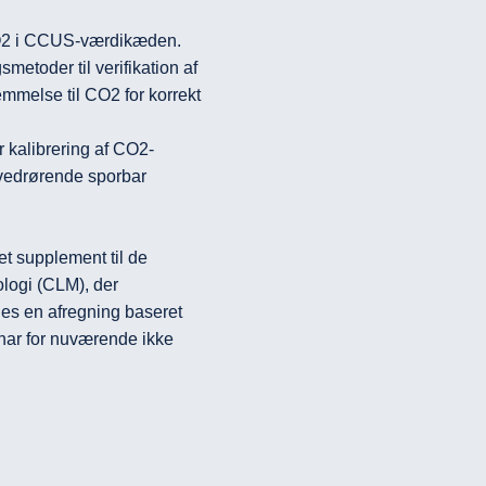
else til CO2 for korrekt 
edrørende sporbar 
t supplement til de 
logi (CLM), der 
ges en afregning baseret 
ar for nuværende ikke 