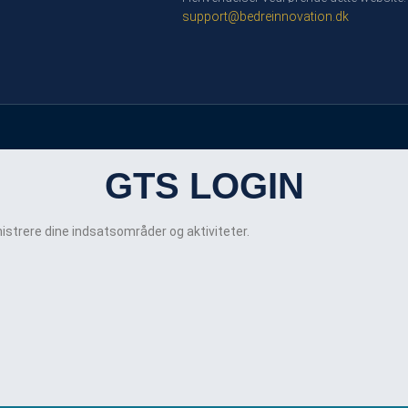
support@bedreinnovation.dk
GTS LOGIN
istrere dine indsatsområder og aktiviteter.