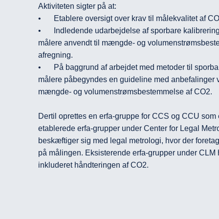
Aktiviteten sigter på at: 

•	Etablere oversigt over krav til målekvalitet af CO2 i CCUS-værdikæden. 

•	Indledende udarbejdelse af sporbare kalibreringsmetoder til verifikation af 
målere anvendt til mængde- og volumenstrømsbestemm
afregning.

•	På baggrund af arbejdet med metoder til sporbar kalibrering af CO2-
målere påbegyndes en guideline med anbefalinger v
mængde- og volumenstrømsbestemmelse af CO2. 

Dertil oprettes en erfa-gruppe for CCS og CCU som e
etablerede erfa-grupper under Center for Legal Metro
beskæftiger sig med legal metrologi, hvor der foreta
på målingen. Eksisterende erfa-grupper under CLM h
inkluderet håndteringen af CO2.