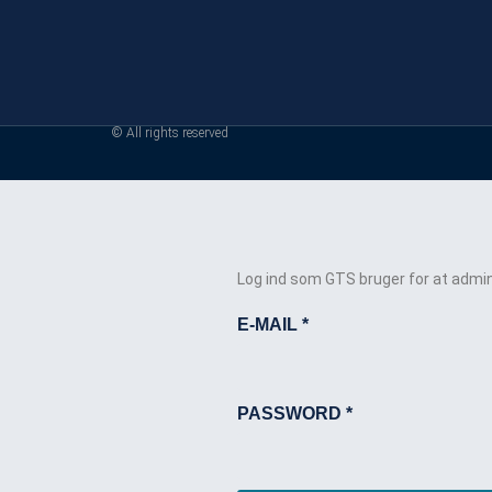
© All rights reserved
Log ind som GTS bruger for at admin
E-MAIL
*
PASSWORD
*