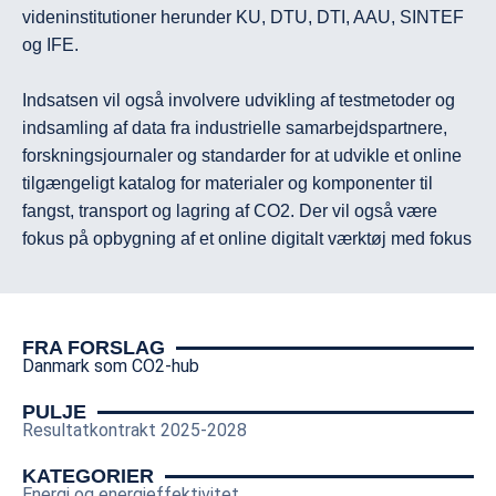
videninstitutioner herunder KU, DTU, DTI, AAU, SINTEF 
og IFE.

Indsatsen vil også involvere udvikling af testmetoder og 
indsamling af data fra industrielle samarbejdspartnere, 
forskningsjournaler og standarder for at udvikle et online 
tilgængeligt katalog for materialer og komponenter til 
fangst, transport og lagring af CO2. Der vil også være 
fokus på opbygning af et online digitalt værktøj med fokus 
på klima- og sundhedsskadelige emissioner, der 
forventes at blive emitteret fra energi- og procesanlæg, før 
og efter etablering af CO2-fangst.

FRA FORSLAG
Danmark som CO2-hub
FORCE Technology vil også arbejde på at etablere 
vejledninger og sporbarhed til, hvordan prøvetagning af 
PULJE
Resultatkontrakt 2025-2028
CO2 skal udføres og vil formidle tilgængelig viden 
gennem online platforme samt via præsentation på 
KATEGORIER
konferencer, temadage og workshops.

Energi og energieffektivitet