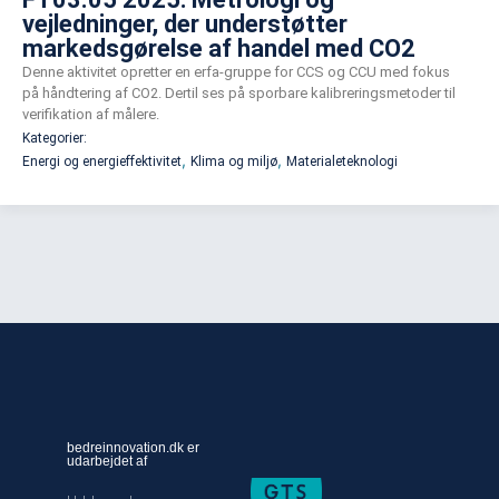
vejledninger, der understøtter
markedsgørelse af handel med CO2
Denne aktivitet opretter en erfa-gruppe for CCS og CCU med fokus
på håndtering af CO2. Dertil ses på sporbare kalibreringsmetoder til
verifikation af målere.
Kategorier:
,
,
Energi og energieffektivitet
Klima og miljø
Materialeteknologi
bedreinnovation.dk er
udarbejdet af