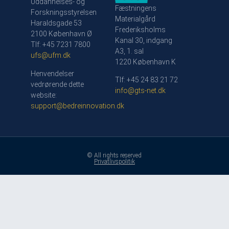
Uddannelses- og
Fæstningens
Forskningsstyrelsen
Materialgård
Haraldsgade 53
Frederiksholms
2100 København Ø
Kanal 30, indgang
Tlf: +45 7231 7800
A3, 1. sal
ufs@ufm.dk
1220 København K
Henvendelser
Tlf: +45 24 83 21 72
vedrørende dette
info@gts-net.dk
website:
support@bedreinnovation.dk
© All rights reserved
Privatlivspolitik