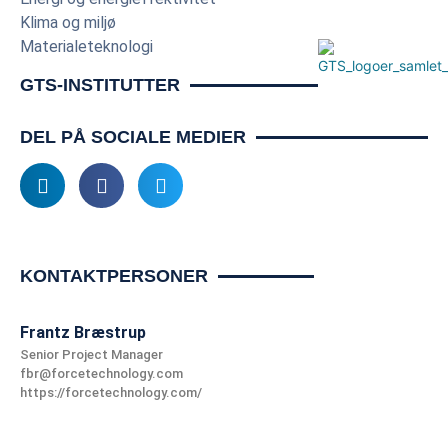
Klima og miljø
Resultatkontraktbudget: 7,072 mio. kr. pr. år i perioden 
Materialeteknologi
2025-2028.
GTS-INSTITUTTER
DEL PÅ SOCIALE MEDIER
KONTAKTPERSONER
Frantz Bræstrup
Senior Project Manager
fbr@forcetechnology.com
https://forcetechnology.com/