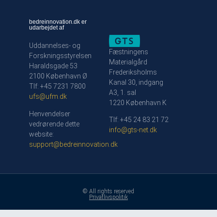
bedreinnovation.dk er
udarbejdet af
Uddannelses- og
Fæstningens
Forskningsstyrelsen
Materialgård
Haraldsgade 53
Frederiksholms
2100 København Ø
Kanal 30, indgang
Tlf: +45 7231 7800
A3, 1. sal
ufs@ufm.dk
1220 København K
Henvendelser
Tlf: +45 24 83 21 72
vedrørende dette
info@gts-net.dk
website:
support@bedreinnovation.dk
© All rights reserved
Privatlivspolitik