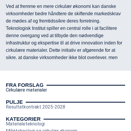
Ved at fremme en mere cirkulær økonomi kan danske 
virksomheder bedre håndtere de skiftende markedskrav 
de mødes af og fremtidssikre deres forretning. 
Teknologisk Institut spiller en central rolle i at facilitere 
denne overgang ved at tilbyde den nødvendige 
infrastruktur og ekspertise til at drive innovation inden for 
cirkulære materialer. Dette initiativ er afgørende for at 
sikre, at danske virksomheder ikke blot overlever, men 
trives i en verden, der i stigende grad stiller krav til 
cirkularitet og effektiv ressourceudnyttelse.
FRA FORSLAG
Cirkulære materialer
Denne resultatkontrakt er støttet med 12 mio. kr. pr. år i 
perioden 2025-2028.
PULJE
Resultatkontrakt 2025-2028
KATEGORIER
Materialeteknologi
Miljøteknologi og cirkulær økonomi