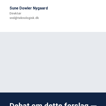
Sune Dowler Nygaard
Direktør
snd@teknologisk.dk
Debat om dette forslag