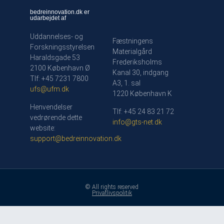
bedreinnovation.dk er
udarbejdet af
Uddannelses- og
Fæstningens
Forskningsstyrelsen
Materialgård
Haraldsgade 53
Frederiksholms
2100 København Ø
Kanal 30, indgang
Tlf: +45 7231 7800
A3, 1. sal
ufs@ufm.dk
1220 København K
Henvendelser
Tlf: +45 24 83 21 72
vedrørende dette
info@gts-net.dk
website:
support@bedreinnovation.dk
© All rights reserved
Privatlivspolitik